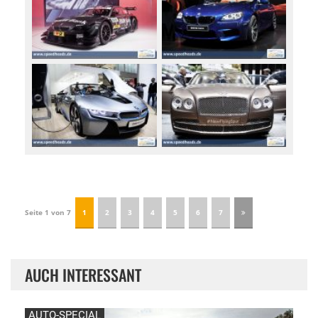
Seite 1 von 7
1
2
3
4
5
6
7
AUCH INTERESSANT
AUTO-SPECIAL