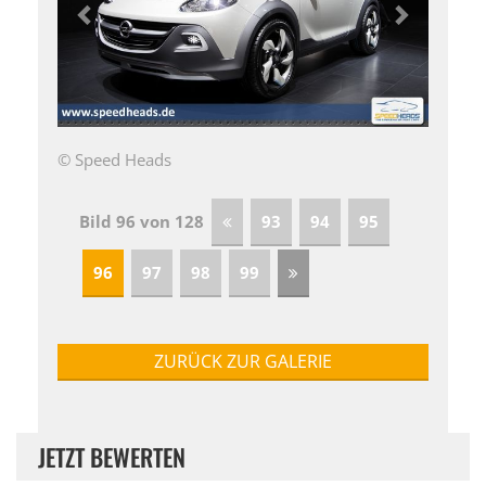
© Speed Heads
Bild 96 von 128
93
94
95
96
97
98
99
ZURÜCK ZUR GALERIE
JETZT BEWERTEN