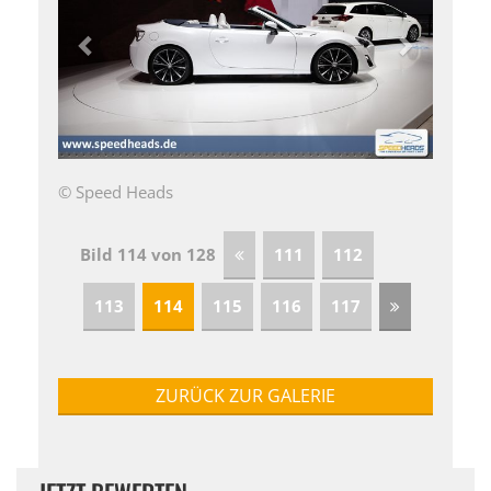
© Speed Heads
Bild 114 von 128
111
112
113
114
115
116
117
ZURÜCK ZUR GALERIE