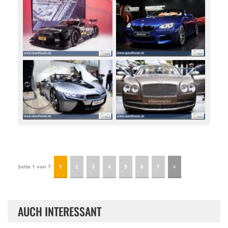
Seite 1 von 7
1
2
3
4
5
6
7
AUCH INTERESSANT