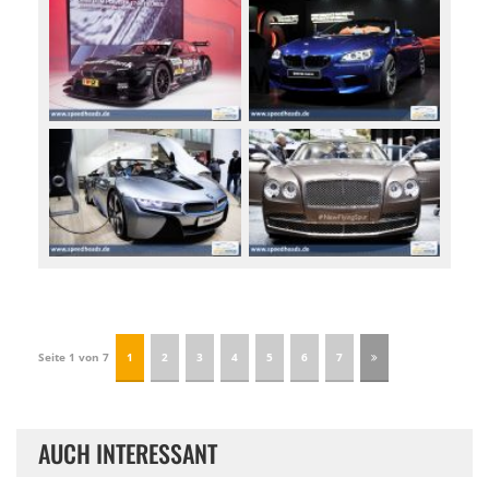
Seite 1 von 7
1
2
3
4
5
6
7
AUCH INTERESSANT