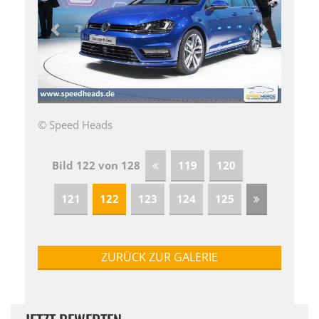
© Speed Heads
Bild 122 von 128
119
120
121
122
123
124
125
ZURÜCK ZUR GALERIE