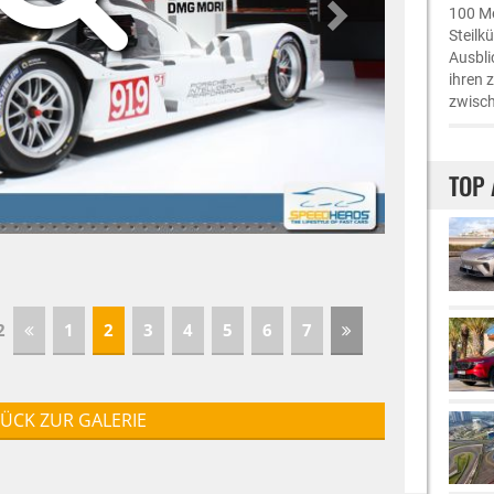
100 Me
Steilk
Ausbli
ihren 
zwisch
TOP 
92
1
2
3
4
5
6
7
ÜCK ZUR GALERIE