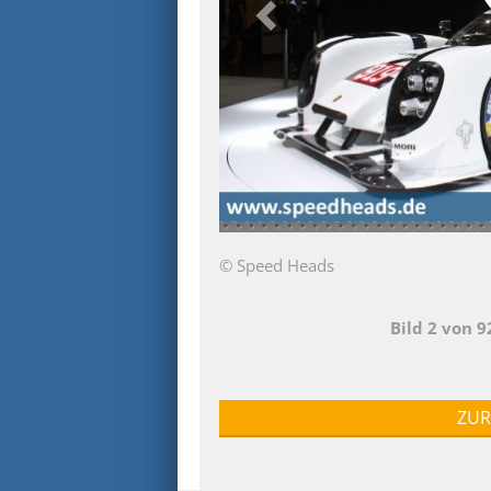
© Speed Heads
Bild 2 von 
ZUR