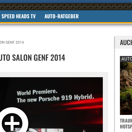
SPEED HEADS TV
AUTO-RATGEBER
AUC
ON GENF 2014
UTO SALON GENF 2014
AUTO
TRAUM
OTSPO