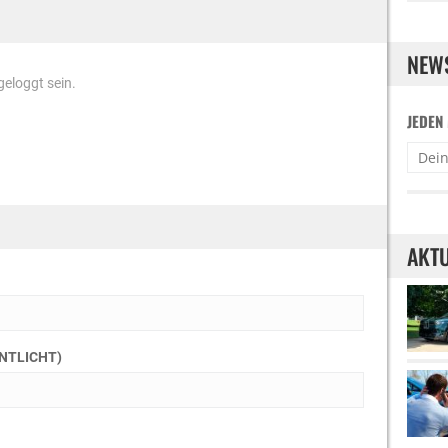
NEW
eloggt sein.
JEDEN
AKTU
ENTLICHT)