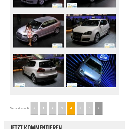
Seite 4 von 6
1
2
3
4
5
6
JETZT KOMMENTIEREN