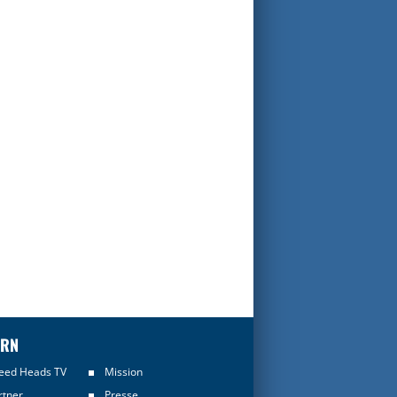
ERN
eed Heads TV
Mission
rtner
Presse