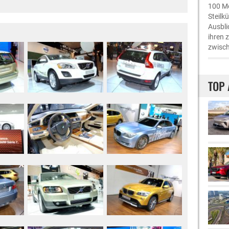
100 Me
Steilk
Ausbli
ihren 
zwisch
TOP 