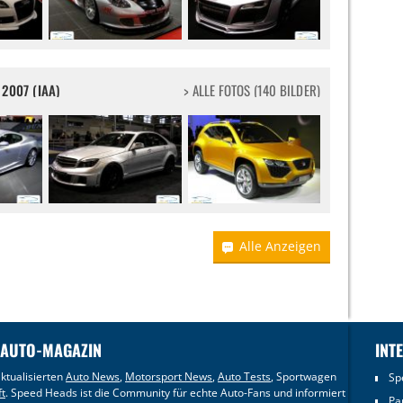
2007 (IAA)
> ALLE FOTOS (140 BILDER)
Alle Anzeigen
 AUTO-MAGAZIN
INT
ktualisierten
Auto News
,
Motorsport News
,
Auto Tests
, Sportwagen
Sp
ft
. Speed Heads ist die Community für echte Auto-Fans und informiert
Pa