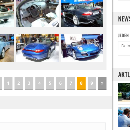
NEW
JEDEN
AKTU
1
2
3
4
5
6
7
8
9