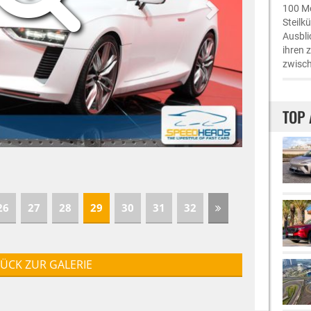
100 Me
Steilk
Ausbli
ihren 
zwisch
TOP 
26
27
28
29
30
31
32
ÜCK ZUR GALERIE