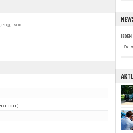
NEW
eloggt sein.
JEDEN
AKTU
ENTLICHT)