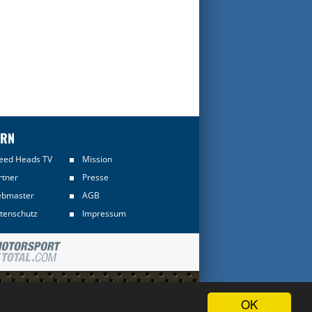
ERN
eed Heads TV
Mission
rtner
Presse
bmaster
AGB
tenschutz
Impressum
Informationen sind
OK