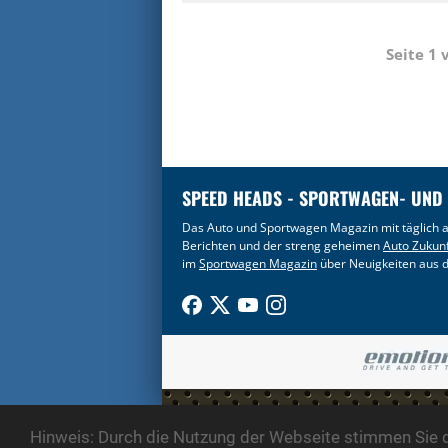
Seite 1
SPEED HEADS - SPORTWAGEN- UND
Das Auto und Sportwagen Magazin mit täglich a
Berichten und der streng geheimen
Auto Zukun
im
Sportwagen Magazin
über Neuigkeiten aus d
COPYRIGHT 2003
Hinweis: Durch die Nutzung der Webseite stimmen Sie