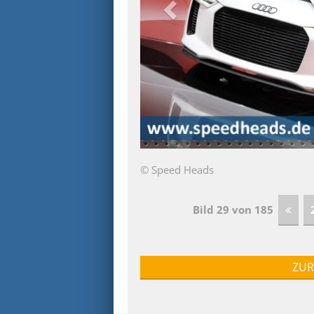
© Speed Heads
Bild 29 von 185
ZUR