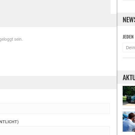
NEW
JEDEN
eloggt sein.
AKTU
ENTLICHT)