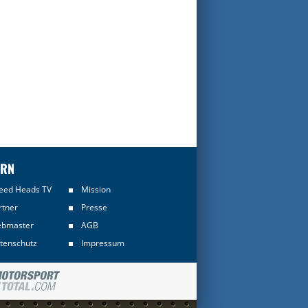
ERN
eed Heads TV
Mission
rtner
Presse
bmaster
AGB
tenschutz
Impressum