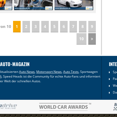
 von 10
1
2
3
4
5
6
7
8
9
10
 AUTO-MAGAZIN
INT
ktualisierten
Auto News
,
Motorsport News
,
Auto Tests
, Sportwagen
Sp
ft
. Speed Heads ist die Community für echte Auto-Fans und informiert
Pa
er Welt der schnellen Autos.
We
Da