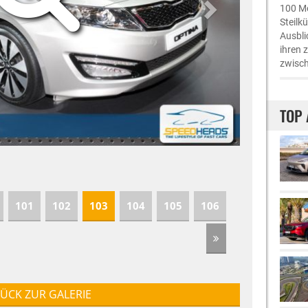
100 Me
Steilk
Ausbli
ihren 
zwisch
TOP 
101
102
103
104
105
106
ÜCK ZUR GALERIE