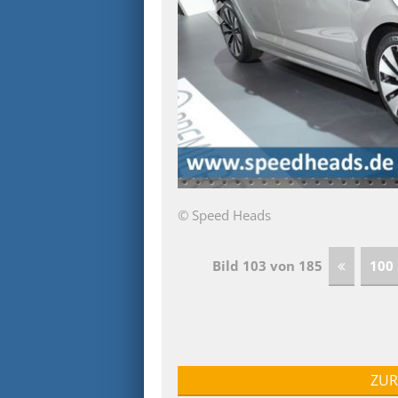
© Speed Heads
Bild 103 von 185
100
ZUR