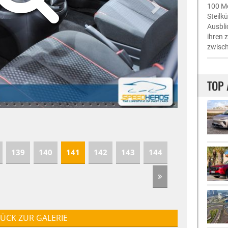
100 Me
Steilk
Ausbli
ihren 
zwisch
TOP 
139
140
141
142
143
144
ÜCK ZUR GALERIE