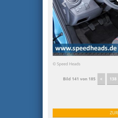
© Speed Heads
Bild 141 von 185
138
ZUR