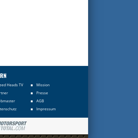
ERN
eed Heads TV
Mission
rtner
Presse
bmaster
AGB
tenschutz
Impressum