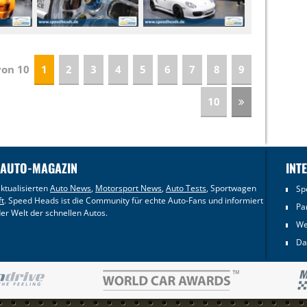
 von 10
1
2
3
4
5
6
7
8
9
10
 AUTO-MAGAZIN
INT
ktualisierten
Auto News
,
Motorsport News
,
Auto Tests
, Sportwagen
Sp
ft
. Speed Heads ist die Community für echte Auto-Fans und informiert
Pa
er Welt der schnellen Autos.
We
Da