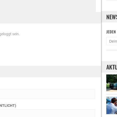
NEW
JEDEN
eloggt sein.
AKTU
ENTLICHT)