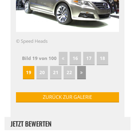
© Speed Heads
Bild 19 von 100
16
17
18
19
20
21
22
ZURÜCK ZUR GALERIE
JETZT BEWERTEN