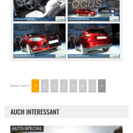
Seite 1 von 7
1
2
3
4
5
6
7
AUCH INTERESSANT
AUTO-SPECIAL