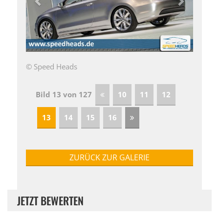
© Speed Heads
Bild 13 von 127
10
11
12
13
14
15
16
ZURÜCK ZUR GALERIE
JETZT BEWERTEN