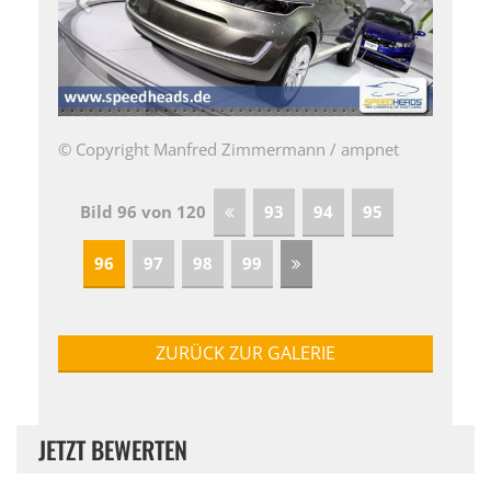
© Copyright Manfred Zimmermann / ampnet
Bild 96 von 120
93
94
95
96
97
98
99
ZURÜCK ZUR GALERIE
JETZT BEWERTEN