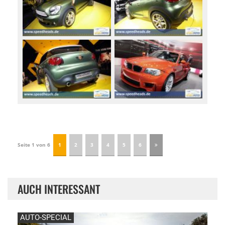
Seite 1 von 6
1
2
3
4
5
6
AUCH INTERESSANT
AUTO-SPECIAL