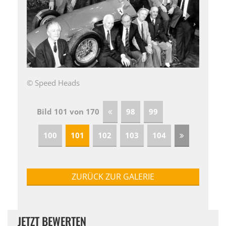
© Speed Heads
Bild 101 von 170
98
99
100
101
102
103
104
ZURÜCK ZUR GALERIE
JETZT BEWERTEN