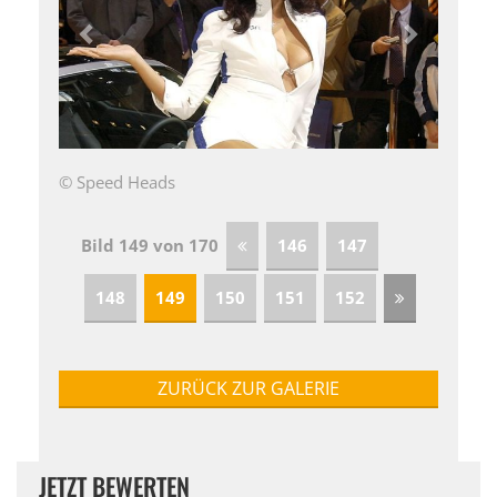
© Speed Heads
Bild 149 von 170
146
147
148
149
150
151
152
ZURÜCK ZUR GALERIE
JETZT BEWERTEN