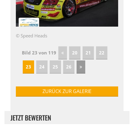
© Speed Heads
Bild 23 von 119
20
21
22
23
24
25
26
ZURÜCK ZUR GALERIE
JETZT BEWERTEN