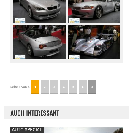
Seite 1 von 6
1
2
3
4
5
6
AUCH INTERESSANT
AUTO-SPECIAL