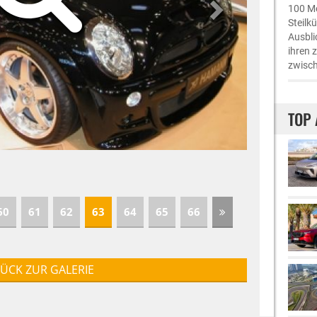
100 Me
Steilk
Ausbli
ihren 
zwisch
TOP 
60
61
62
63
64
65
66
ÜCK ZUR GALERIE