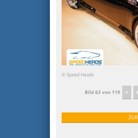
© Speed Heads
Bild 63 von 119
ZUR