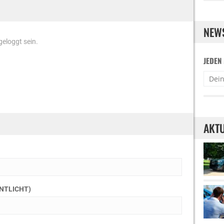
NEW
eloggt sein.
JEDEN
AKTU
ENTLICHT)