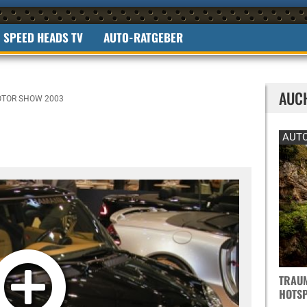
SPEED HEADS TV
AUTO-RATGEBER
AUC
OTOR SHOW 2003
AUTO
TRAUM
OTSPO