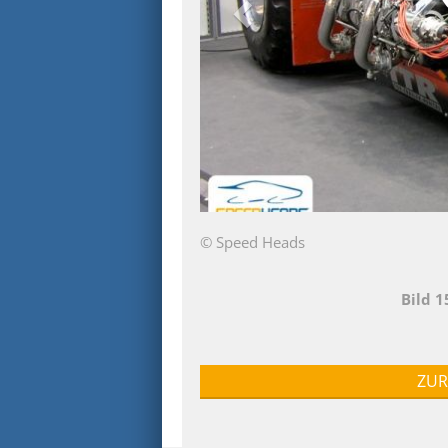
© Speed Heads
Bild 
ZUR