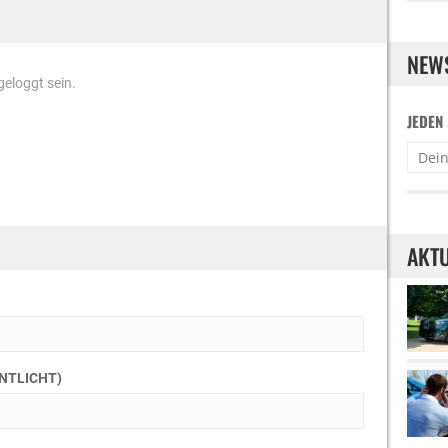
NEW
eloggt sein.
JEDEN
AKTU
ENTLICHT)