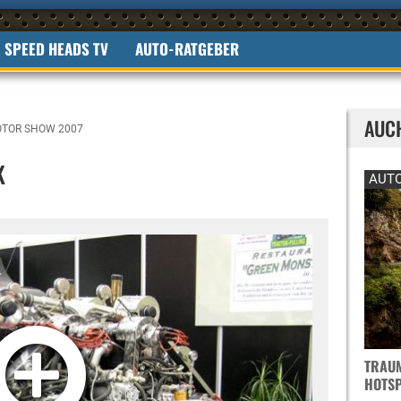
SPEED HEADS TV
AUTO-RATGEBER
AUC
OTOR SHOW 2007
K
AUTO
TRAUM
OTSPO