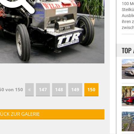
100 Me
Steilk
Ausbli
ihren 
zwisch
TOP 
150 von 150
147
148
149
150
ÜCK ZUR GALERIE