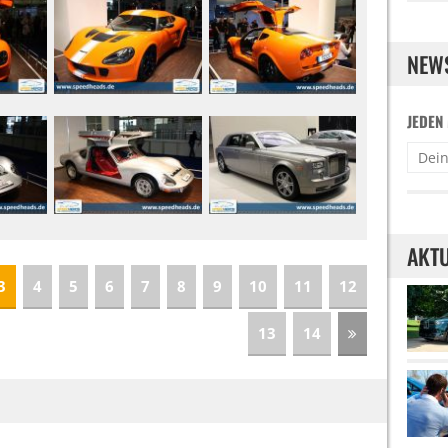
NEW
JEDEN
AKTU
3
4
5
6
7
8
9
10
11
12
13
14