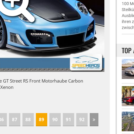
100 Me
Steilk
Ausbli
ihren 
zwisch
TOP 
he GT Street RS Front Motorhaube Carbon
r Xenon
86
87
88
89
90
91
92