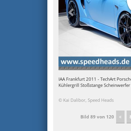
IAA Frankfurt 2011 - TechArt Porsc
Kühlergrill Stoßstange Scheinwerfe
© Kai Dalibor, Speed Heads
Bild 89 von 120