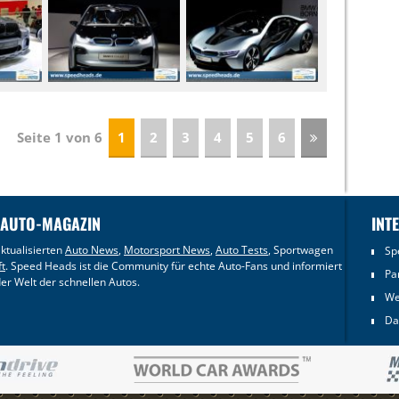
Seite 1 von 6
1
2
3
4
5
6
 AUTO-MAGAZIN
INT
ktualisierten
Auto News
,
Motorsport News
,
Auto Tests
, Sportwagen
Sp
ft
. Speed Heads ist die Community für echte Auto-Fans und informiert
Pa
er Welt der schnellen Autos.
We
Da