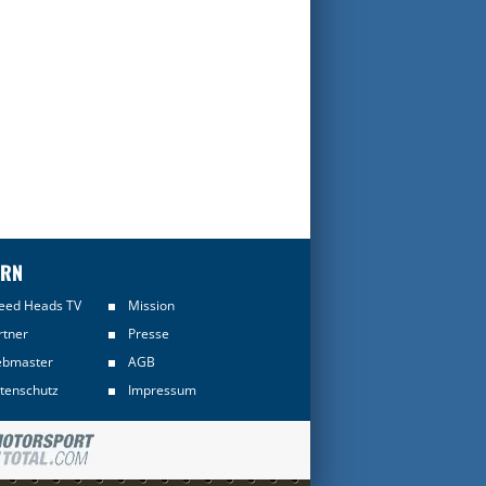
ERN
eed Heads TV
Mission
rtner
Presse
bmaster
AGB
tenschutz
Impressum