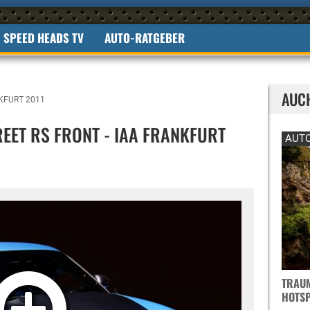
SPEED HEADS TV
AUTO-RATGEBER
AUC
KFURT 2011
EET RS FRONT - IAA FRANKFURT
AUTO
TRAUM
OTSPO