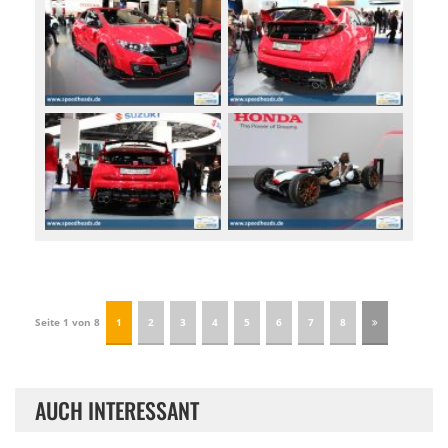
Seite 1 von 8
1
2
3
4
5
6
7
8
AUCH INTERESSANT