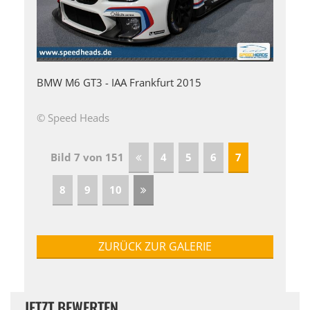
BMW M6 GT3 - IAA Frankfurt 2015
© Speed Heads
Bild 7 von 151
4
5
6
7
8
9
10
ZURÜCK ZUR GALERIE
JETZT BEWERTEN