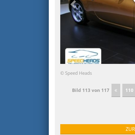
© Speed Heads
Bild 113 von 117
110
ZUR