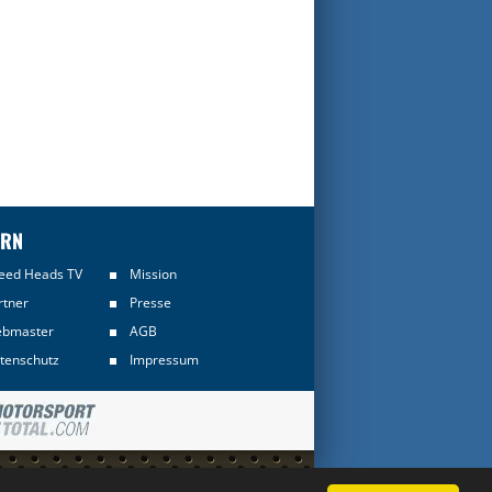
ERN
eed Heads TV
Mission
rtner
Presse
bmaster
AGB
tenschutz
Impressum