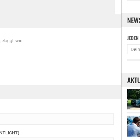
NEW
JEDEN
eloggt sein.
AKTU
ENTLICHT)