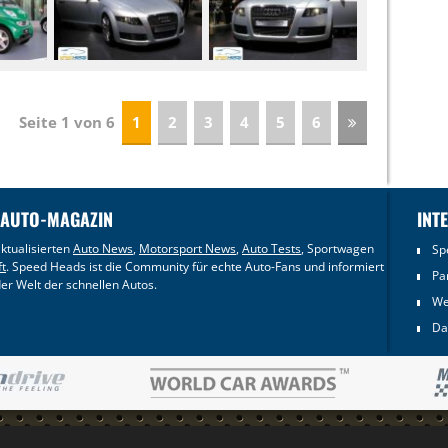
Seite 1 von 6
1
2
3
4
5
6
 AUTO-MAGAZIN
INT
ktualisierten
Auto News
,
Motorsport News
,
Auto Tests
, Sportwagen
Sp
ft
. Speed Heads ist die Community für echte Auto-Fans und informiert
Pa
er Welt der schnellen Autos.
We
Da