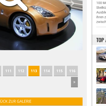
100 Me
Steilk
Ausbli
ihren 
zwisch
TOP 
111
112
113
114
115
116
ÜCK ZUR GALERIE