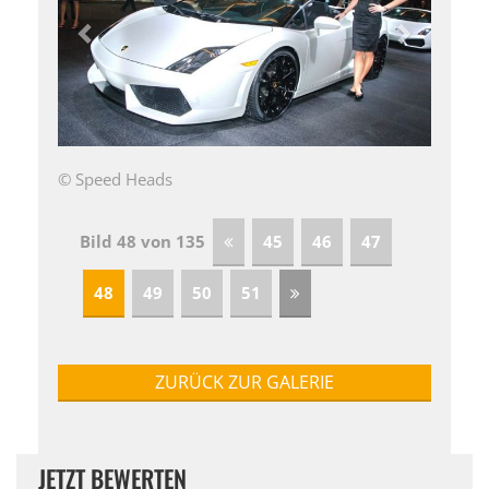
© Speed Heads
Bild 48 von 135
45
46
47
48
49
50
51
ZURÜCK ZUR GALERIE
JETZT BEWERTEN