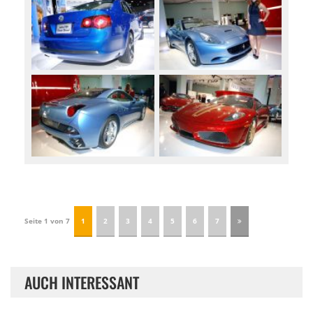
Seite 1 von 7
1
2
3
4
5
6
7
AUCH INTERESSANT