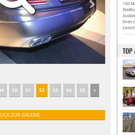
100 Me
Steilk
Ausbli
ihren 
zwisch
TOP 
49
50
51
52
53
54
55
ÜCK ZUR GALERIE