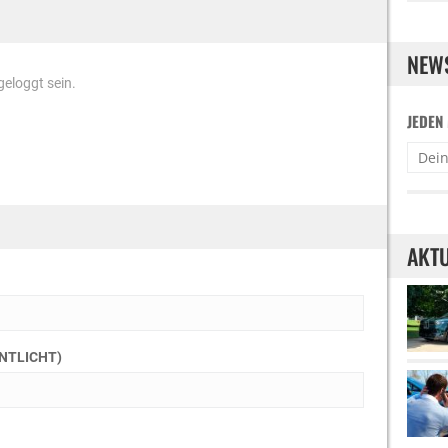
NEW
eloggt sein.
JEDEN
AKTU
ENTLICHT)