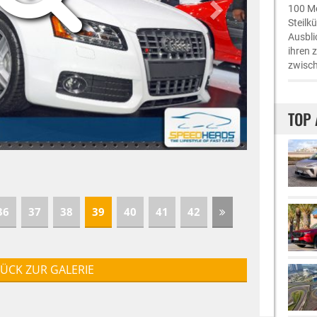
100 Me
Steilk
Ausbli
ihren 
zwisch
TOP 
36
37
38
39
40
41
42
ÜCK ZUR GALERIE