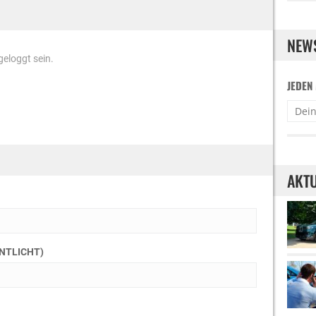
NEW
eloggt sein.
JEDEN
AKTU
ENTLICHT)