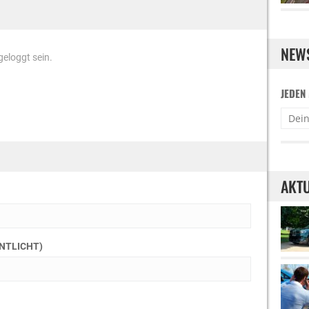
NEW
eloggt sein.
JEDEN
AKTU
ENTLICHT)