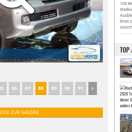
100 Me
Steilk
Ausbli
ihren 
zwisch
TOP 
85
86
87
88
89
90
91
ÜCK ZUR GALERIE