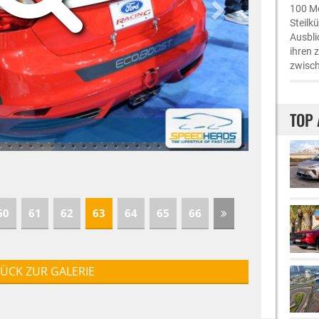
100 Me
Steilk
Ausbli
ihren 
zwisch
TOP 
60
61
62
63
64
65
66
ÜCK ZUR GALERIE