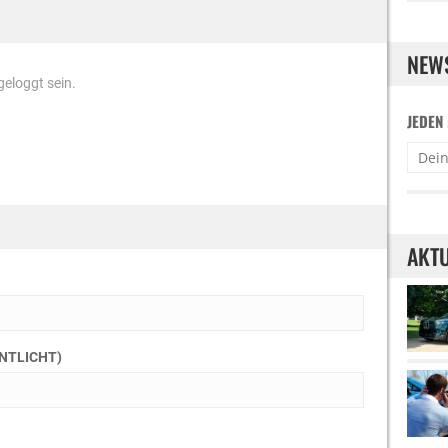
NEW
eloggt sein.
JEDEN
AKTU
ENTLICHT)