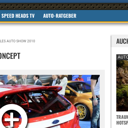
SPEED HEADS TV
AUTO-RATGEBER
AUC
LES AUTO SHOW 2010
ONCEPT
AUTO
TRAUM
OTSPO