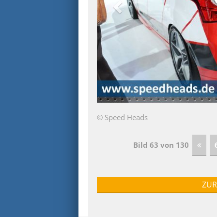
© Speed Heads
Bild 63 von 130
ZUR