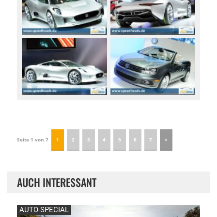
Seite 1 von 7
1
2
3
4
5
6
7
AUCH INTERESSANT
AUTO-SPECIAL