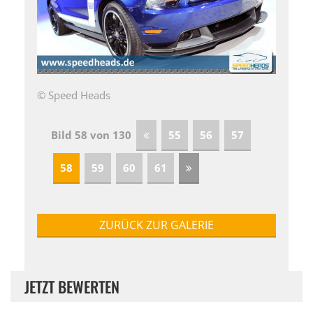
© Speed Heads
Bild 58 von 130
55
56
57
58
59
60
61
ZURÜCK ZUR GALERIE
JETZT BEWERTEN