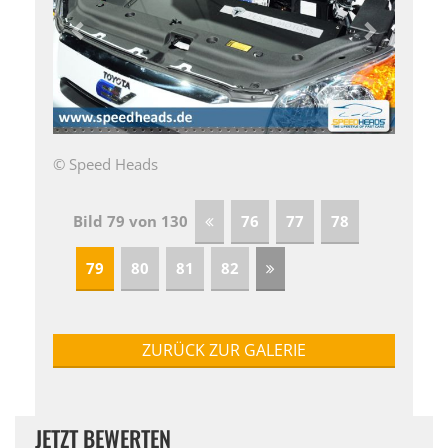
© Speed Heads
Bild 79 von 130
76
77
78
79
80
81
82
ZURÜCK ZUR GALERIE
JETZT BEWERTEN