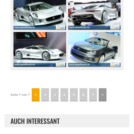
Seite 1 von 7
1
2
3
4
5
6
7
AUCH INTERESSANT