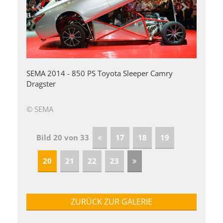
SEMA 2014 - 850 PS Toyota Sleeper Camry
Dragster
© SEMA
Bild 20 von 33
17
18
19
20
21
22
23
ZURÜCK ZUR GALERIE