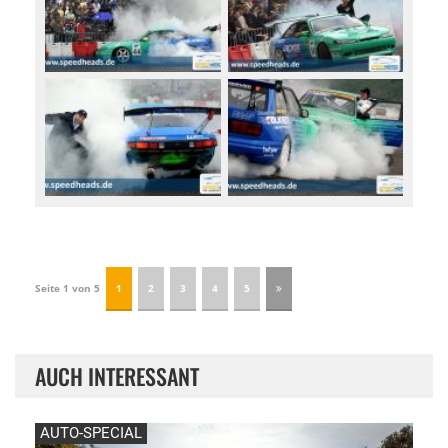
Seite 1 von 5
1
2
3
4
5
AUCH INTERESSANT
AUTO-SPECIAL