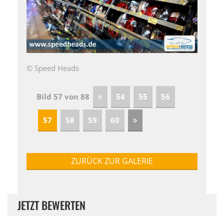
© Speed Heads
Bild 57 von 88
54
55
56
57
58
59
60
ZURÜCK ZUR GALERIE
JETZT BEWERTEN