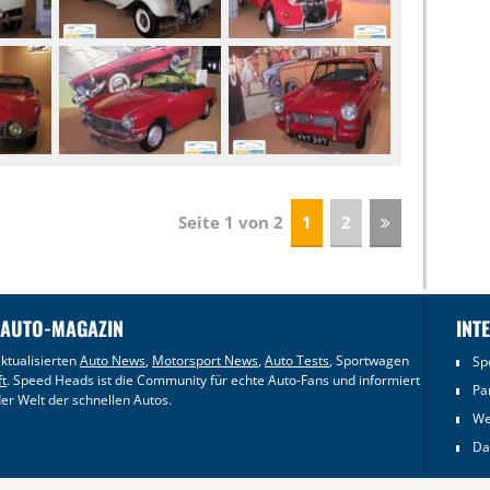
Seite 1 von 2
1
2
 AUTO-MAGAZIN
INT
ktualisierten
Auto News
,
Motorsport News
,
Auto Tests
, Sportwagen
Sp
ft
. Speed Heads ist die Community für echte Auto-Fans und informiert
Pa
er Welt der schnellen Autos.
We
Da