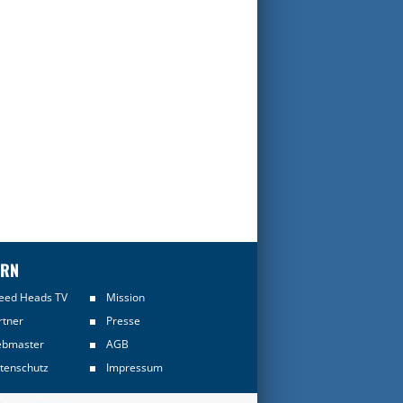
ERN
eed Heads TV
Mission
rtner
Presse
bmaster
AGB
tenschutz
Impressum