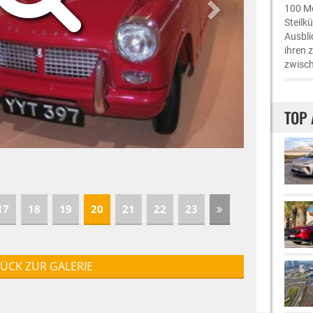
100 Me
Steilk
Ausbli
ihren 
zwisch
TOP 
17
18
19
20
21
22
23
ÜCK ZUR GALERIE