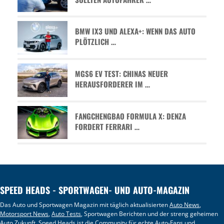
BMW IX3 UND ALEXA+: WENN DAS AUTO
PLÖTZLICH …
MGS6 EV TEST: CHINAS NEUER
HERAUSFORDERER IM …
FANGCHENGBAO FORMULA X: DENZA
FORDERT FERRARI …
SPEED HEADS - SPORTWAGEN- UND AUTO-MAGAZIN
Das Auto und Sportwagen Magazin mit täglich aktualisierten
Auto News
,
Motorsport News
,
Auto Tests
, Sportwagen Berichten und der streng geheimen
Auto Zukunft
. Speed Heads ist die Community für echte Auto-Fans und