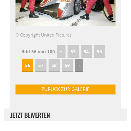
© Copyright United Pictures
Bild 56 von 100
53
54
55
56
57
58
59
ZURÜCK ZUR GALERIE
JETZT BEWERTEN