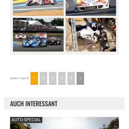
Seite 1 von 5
1
2
3
4
5
AUCH INTERESSANT
AUTO-SPECIAL