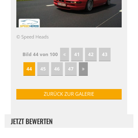
© Speed Heads
Bild 44 von 100
41
42
43
44
45
46
47
ZURÜCK ZUR GALERIE
JETZT BEWERTEN