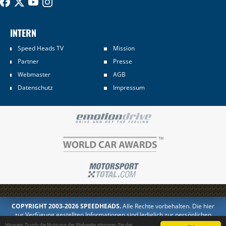
INTERN
Speed Heads TV
Mission
Partner
Presse
Webmaster
AGB
Datenschutz
Impressum
COPYRIGHT 2003-2026 SPEEDHEADS.
Alle Rechte vorbehalten. Die hier
zur Verfügung gestellten Informationen sind lediglich zur persönlichen
Information bestimmt. Jedes Kopieren oder Veröffentlichen in anderer
Hinweis: Durch die Nutzung der Webseite stimmen Sie der