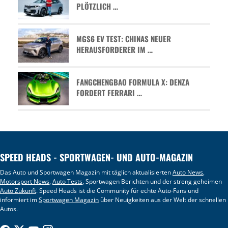
PLÖTZLICH …
MGS6 EV TEST: CHINAS NEUER
HERAUSFORDERER IM …
FANGCHENGBAO FORMULA X: DENZA
FORDERT FERRARI …
SPEED HEADS - SPORTWAGEN- UND AUTO-MAGAZIN
Das Auto und Sportwagen Magazin mit täglich aktualisierten
Auto News
,
Motorsport News
,
Auto Tests
, Sportwagen Berichten und der streng geheimen
Auto Zukunft
. Speed Heads ist die Community für echte Auto-Fans und
informiert im
Sportwagen Magazin
über Neuigkeiten aus der Welt der schnellen
Autos.