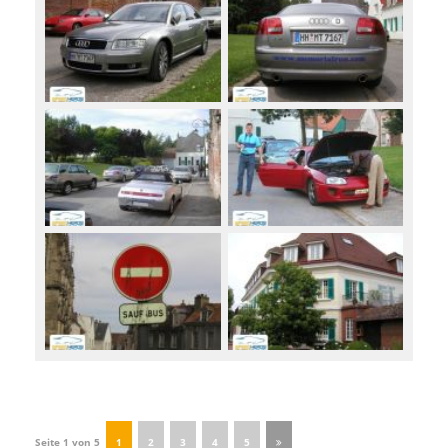
Seite 1 von 5
1
2
3
4
5