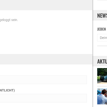
NEW
eloggt sein.
JEDEN
AKTU
ENTLICHT)