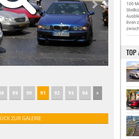
100 Me
Steilk
Ausbli
ihren 
zwisch
TOP 
88
89
90
91
92
93
94
ÜCK ZUR GALERIE