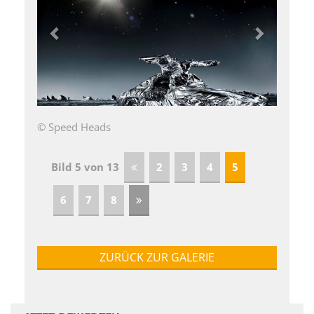
© Speed Heads
Bild 5 von 13
2
3
4
5
6
7
8
ZURÜCK ZUR GALERIE