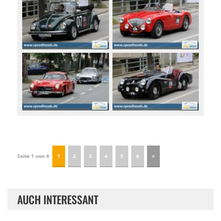
Seite 1 von 6
1
2
3
4
5
6
AUCH INTERESSANT