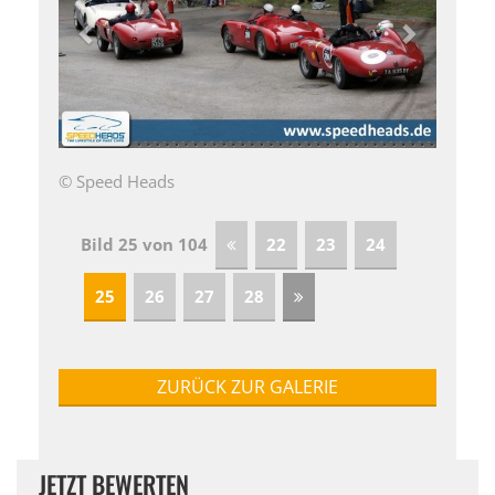
© Speed Heads
Bild 25 von 104
22
23
24
25
26
27
28
ZURÜCK ZUR GALERIE
JETZT BEWERTEN