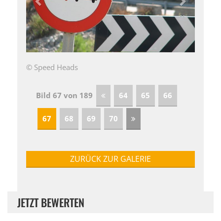
© Speed Heads
Bild 67 von 189
64
65
66
67
68
69
70
ZURÜCK ZUR GALERIE
JETZT BEWERTEN