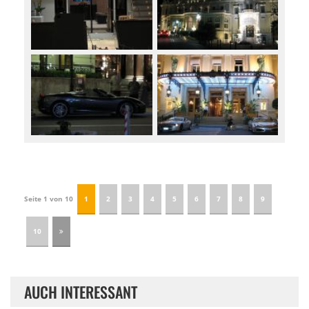
Seite 1 von 10
1
2
3
4
5
6
7
8
9
10
AUCH INTERESSANT