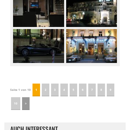
Seite 1 von 10
1
2
3
4
5
6
7
8
9
10
AUCH INTERESSANT