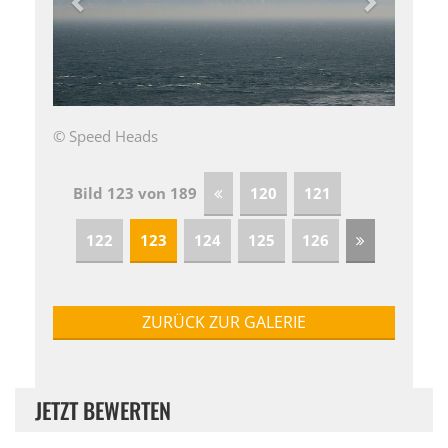
© Speed Heads
Bild 123 von 189
120
121
122
123
124
125
126
ZURÜCK ZUR GALERIE
JETZT BEWERTEN