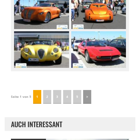
Seite 1 von 5
1
2
3
4
5
AUCH INTERESSANT