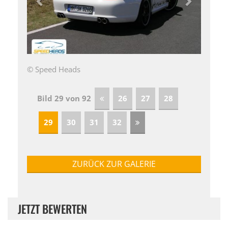
© Speed Heads
Bild 29 von 92
26
27
28
29
30
31
32
ZURÜCK ZUR GALERIE
JETZT BEWERTEN