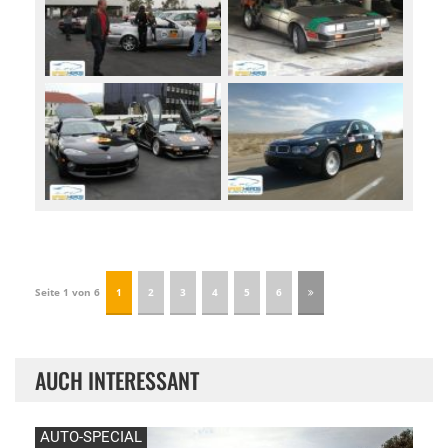
Seite 1 von 6
1
2
3
4
5
6
AUCH INTERESSANT
AUTO-SPECIAL