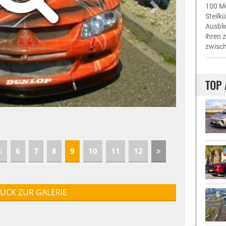
100 Me
Steilk
Ausbli
ihren 
zwisch
TOP 
6
7
8
9
10
11
12
ÜCK ZUR GALERIE