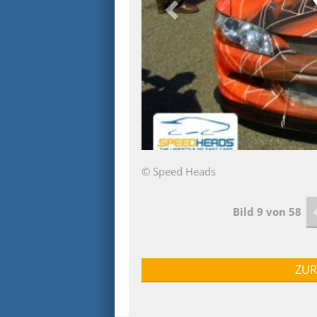
© Speed Heads
Bild 9 von 58
ZUR