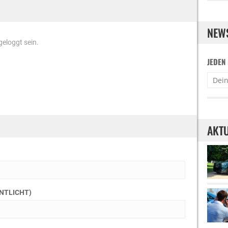
NEW
eloggt sein.
JEDEN
AKTU
ENTLICHT)