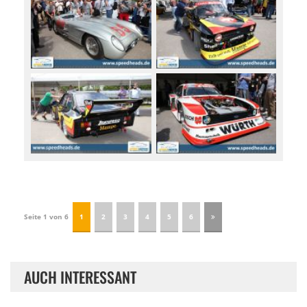
Seite 1 von 6
1
2
3
4
5
6
AUCH INTERESSANT