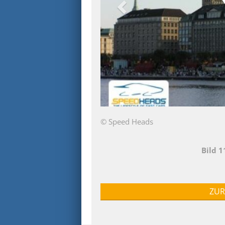
© Speed Heads
Bild 
ZUR