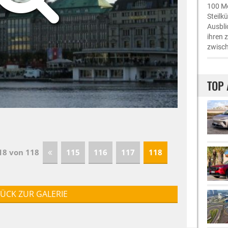
100 Me
Steilk
Ausbli
ihren 
zwisch
TOP 
118 von 118
115
116
117
118
ÜCK ZUR GALERIE