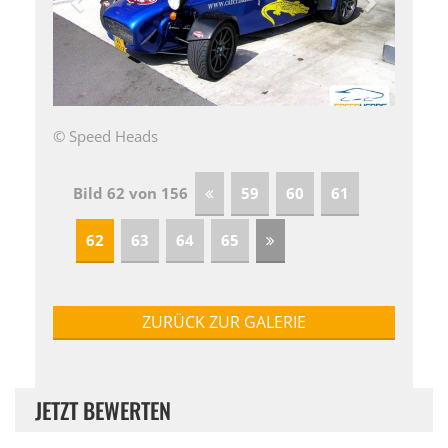
© Speed Heads
Bild 62 von 156
59
60
61
62
63
64
65
ZURÜCK ZUR GALERIE
JETZT BEWERTEN