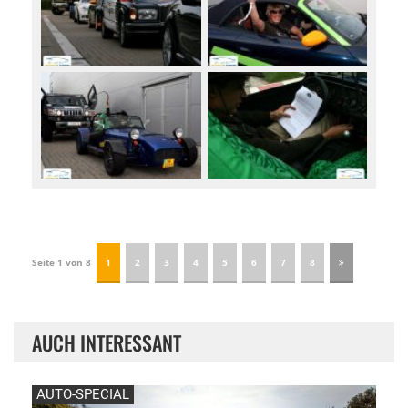
Seite 1 von 8
1
2
3
4
5
6
7
8
AUCH INTERESSANT
AUTO-SPECIAL