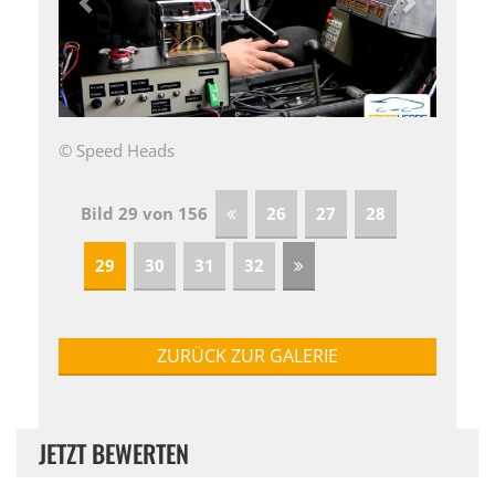
© Speed Heads
Bild 29 von 156
26
27
28
29
30
31
32
ZURÜCK ZUR GALERIE
JETZT BEWERTEN