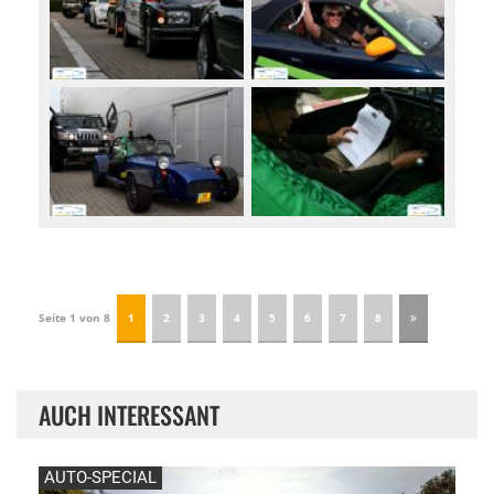
Seite 1 von 8
1
2
3
4
5
6
7
8
AUCH INTERESSANT
AUTO-SPECIAL