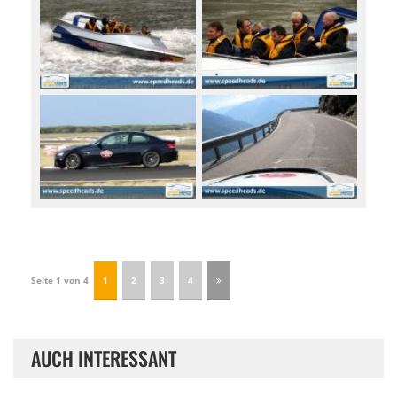
Seite 1 von 4
1
2
3
4
AUCH INTERESSANT