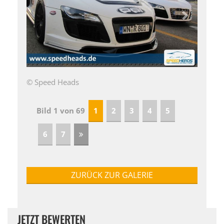
© Speed Heads
Bild 1 von 69
1
2
3
4
5
6
7
ZURÜCK ZUR GALERIE
JETZT BEWERTEN