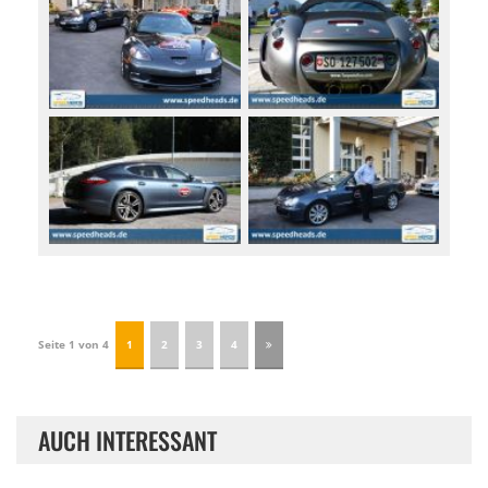
Seite 1 von 4
1
2
3
4
AUCH INTERESSANT