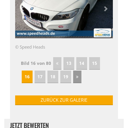
© Speed Heads
Bild 16 von 80
13
14
15
16
17
18
19
ZURÜCK ZUR GALERIE
JETZT BEWERTEN