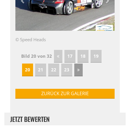
© Speed Heads
Bild 20 von 32
17
18
19
20
21
22
23
ZURÜCK ZUR GALERIE
JETZT BEWERTEN