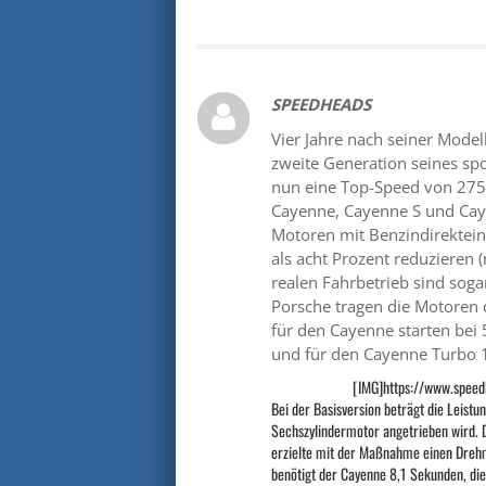
SPEEDHEADS
Vier Jahre nach seiner Mode
zweite Generation seines sp
nun eine Top-Speed von 275 
Cayenne, Cayenne S und Caye
Motoren mit Benzindirektein
als acht Prozent reduzieren 
realen Fahrbetrieb sind soga
Porsche tragen die Motoren d
für den Cayenne starten bei
und für den Cayenne Turbo 
[IMG]https://www.speed
Bei der Basisversion beträgt die Leist
Sechszylindermotor angetrieben wird. 
erzielte mit der Maßnahme einen Dreh
benötigt der Cayenne 8,1 Sekunden, di