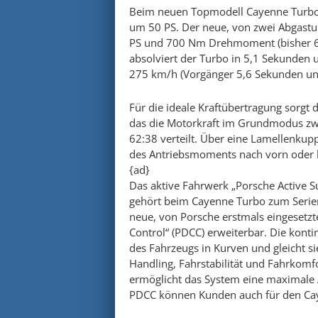
Beim neuen Topmodell Cayenne Turbo s
um 50 PS. Der neue, von zwei Abgastu
PS und 700 Nm Drehmoment (bisher 6
absolviert der Turbo in 5,1 Sekunden 
275 km/h (Vorgänger 5,6 Sekunden un
Für die ideale Kraftübertragung sorgt
das die Motorkraft im Grundmodus zwi
62:38 verteilt. Über eine Lamellenkupp
des Antriebsmoments nach vorn oder h
{ad}
Das aktive Fahrwerk „Porsche Active 
gehört beim Cayenne Turbo zum Serien
neue, von Porsche erstmals eingesetz
Control“ (PDCC) erweiterbar. Die kont
des Fahrzeugs in Kurven und gleicht sie
Handling, Fahrstabilität und Fahrkomfo
ermöglicht das System eine maximale 
PDCC können Kunden auch für den Ca