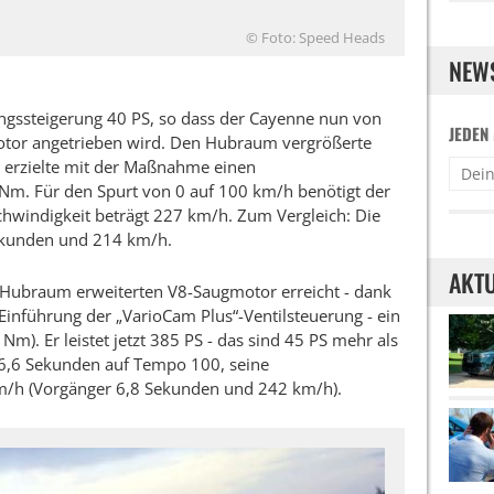
© Foto: Speed Heads
NEW
tungssteigerung 40 PS, so dass der Cayenne nun von
JEDEN
otor angetrieben wird. Den Hubraum vergrößerte
d erzielte mit der Maßnahme einen
m. Für den Spurt von 0 auf 100 km/h benötigt der
hwindigkeit beträgt 227 km/h. Zum Vergleich: Die
Sekunden und 214 km/h.
AKTU
r Hubraum erweiterten V8-Saugmotor erreicht - dank
Einführung der „VarioCam Plus“-Ventilsteuerung - ein
. Er leistet jetzt 385 PS - das sind 45 PS mehr als
 6,6 Sekunden auf Tempo 100, seine
km/h (Vorgänger 6,8 Sekunden und 242 km/h).