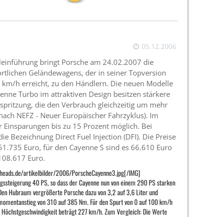
05.12.2006
lleinführung bringt Porsche am 24.02.2007 die
ortlichen Geländewagens, der in seiner Topversion
km/h erreicht, zu den Händlern. Die neuen Modelle
nne Turbo im attraktiven Design besitzen stärkere
spritzung, die den Verbrauch gleichzeitig um mehr
(nach NEFZ - Neuer Europäischer Fahrzyklus). Im
r Einsparungen bis zu 15 Prozent möglich. Bei
ie Bezeichnung Direct Fuel Injection (DFI). Die Preise
 51.735 Euro, für den Cayenne S sind es 66.610 Euro
108.617 Euro.
heads.de/artikelbilder/2006/PorscheCayenne3.jpg[/IMG]
ungssteigerung 40 PS, so dass der Cayenne nun von einem 290 PS starken
Den Hubraum vergrößerte Porsche dazu von 3,2 auf 3,6 Liter und
momentanstieg von 310 auf 385 Nm. Für den Spurt von 0 auf 100 km/h
e Höchstgeschwindigkeit beträgt 227 km/h. Zum Vergleich: Die Werte