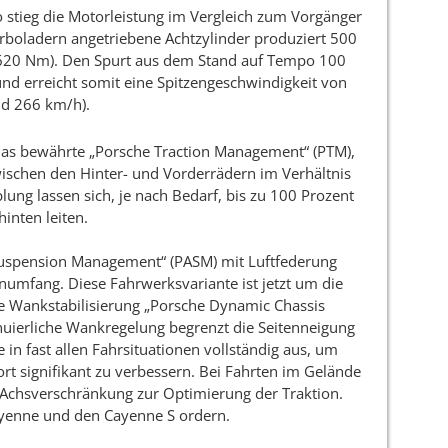
tieg die Motorleistung im Vergleich zum Vorgänger
rboladern angetriebene Achtzylinder produziert 500
20 Nm). Den Spurt aus dem Stand auf Tempo 100
und erreicht somit eine Spitzengeschwindigkeit von
d 266 km/h).
 das bewährte „Porsche Traction Management“ (PTM),
schen den Hinter- und Vorderrädern im Verhältnis
lung lassen sich, je nach Bedarf, bis zu 100 Prozent
inten leiten.
Suspension Management“ (PASM) mit Luftfederung
umfang. Diese Fahrwerksvariante ist jetzt um die
te Wankstabilisierung „Porsche Dynamic Chassis
inuierliche Wankregelung begrenzt die Seitenneigung
 in fast allen Fahrsituationen vollständig aus, um
rt signifikant zu verbessern. Bei Fahrten im Gelände
Achsverschränkung zur Optimierung der Traktion.
yenne und den Cayenne S ordern.