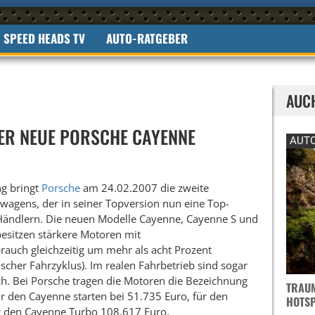
SPEED HEADS TV
AUTO-RATGEBER
AUC
DER NEUE PORSCHE CAYENNE
AUTO
ng bringt
Porsche
am 24.02.2007 die zweite
wagens, der in seiner Topversion nun eine Top-
Händlern. Die neuen Modelle Cayenne, Cayenne S und
esitzen stärkere Motoren mit
rauch gleichzeitig um mehr als acht Prozent
scher Fahrzyklus). Im realen Fahrbetrieb sind sogar
h. Bei Porsche tragen die Motoren die Bezeichnung
TRAUM
 für den Cayenne starten bei 51.735 Euro, für den
OTSPO
r den Cayenne Turbo 108.617 Euro.