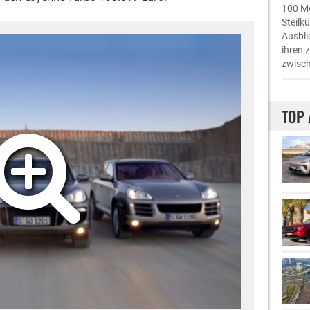
100 Me
Steilk
Ausbli
ihren 
zwisch
TOP 