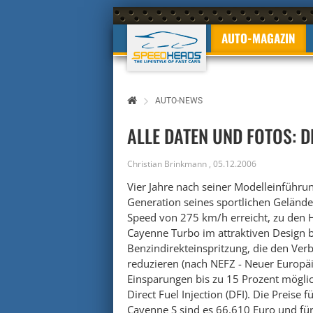
AUTO-MAGAZIN
AUTO-NEWS
ALLE DATEN UND FOTOS: 
Christian Brinkmann
,
05.12.2006
Vier Jahre nach seiner Modelleinführu
Generation seines sportlichen Gelände
Speed von 275 km/h erreicht, zu den 
Cayenne Turbo im attraktiven Design b
Benzindirekteinspritzung, die den Verb
reduzieren (nach NEFZ - Neuer Europäi
Einsparungen bis zu 15 Prozent möglic
Direct Fuel Injection (DFI). Die Preise
Cayenne S sind es 66.610 Euro und fü